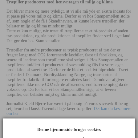
Træpiller produceret med hensyntagen til miljø og klima
Det bliver mere og mere tydeligt, at vi alle må yde en ekstra indsats for
at passe på vores miljø og klima. Derfor er vi hos Stampemøllen stolte
af, som nogle af de få i Skandinavien, at kunne levere træpiller, der
belaster miljø og klima mindst muligt.
Dette er kun muligt, når træet til træpillerne er et bi-produkt af anden
træ-produktion, og når produktionen af træpiller finder sted i eget land.
Det gør den hos Stampemøllen.
Træpiller fra andre producenter er typisk produceret af træ der er
fragtet langt med CO2 forurenende lastbiler, først til fabrikken, og
senere til landene som træpillerne skal sælges i. Hos Stampemøllen er
træpillerne imidlertid produceret af savsmuld og flis fra vores egen
produktion af savet træ. Derfor er de blot et positivt biprodukt. Træet
er fældet i Danmark, Nordtyskland og Norge, og transporten af
træpiller fra fabrik til forbrugere er således kort. Derudover afgiver
træpillerne ikke mere CO2 når de afbrændes, end træerne optog da de
voksede op. Derfor kan vi hos Stampemøllen sige, at vi leverer
træpiller, der belaster miljø og klima mindst muligt.
Journalist Kjeld Bjerre har været i på besøg på vores savværk Ribe og
set, hvordan Dansk Træemballage laver træpiller.
Det kan du læse mere
om her
.
Kvalitet - HD-træpiller
Denne hjemmeside bruger cookies