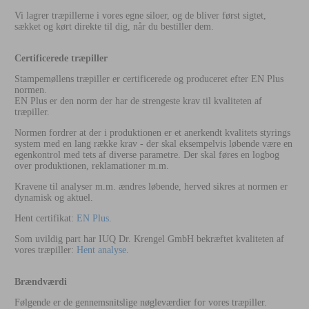
Vi lagrer træpillerne i vores egne siloer, og de bliver først sigtet,
sækket og kørt direkte til dig, når du bestiller dem.
Certificerede træpiller
Stampemøllens træpiller er certificerede og produceret efter EN Plus
normen.
EN Plus er den norm der har de strengeste krav til kvaliteten af
træpiller.
Normen fordrer at der i produktionen er et anerkendt kvalitets styrings
system med en lang række krav - der skal eksempelvis løbende være en
egenkontrol med tets af diverse parametre. Der skal føres en logbog
over produktionen, reklamationer m.m.
Kravene til analyser m.m. ændres løbende, herved sikres at normen er
dynamisk og aktuel.
Hent certifikat:
EN Plus
.
Som uvildig part har IUQ Dr. Krengel GmbH bekræftet kvaliteten af
vores træpiller:
Hent analyse
.
Brændværdi
Følgende er de gennemsnitslige nøgleværdier for vores træpiller.