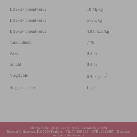
Effektiv brændværdi
18 Mj/kg
Effektiv brændværdi
5 Kw/kg
Effektiv brændværdi
4300 kcal/kg
Vandindhold
7 %
Aske
0,4 %
Smuld
0,4 %
Vægtfylde
3
670 kg / m
Slaggedannelse
Ingen
Stampemøllen.dk (en del af
Dansk Træemballage A/S
)
Banevej 3, Haastrup, DK 5600 Faaborg - Tlf. 70 200 223 - CVR 11826687 - E-adresse
stampemollen@dte.dk