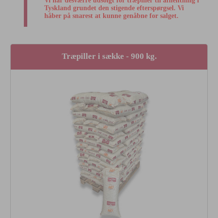
Vi har desværre udsolgt for træpiller til afhentning i
Tyskland grundet den stigende efterspørgsel. Vi
håber på snarest at kunne genåbne for salget.
Træpiller i sække - 900 kg.