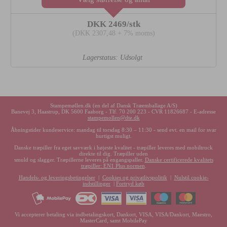
DKK
2469
/stk
(DKK 2307,48 + 7% moms)
Lagerstatus: Udsolgt
Stampemøllen.dk (en del af
Dansk Træemballage A/S
)
Banevej 3, Haastrup, DK 5600 Faaborg - Tlf. 70 200 223 - CVR 11826687 - E-adresse
stampemollen@dte.dk
Åbningstider kundeservice: mandag til torsdag 8:30 – 11:30 - send evt. en mail for svar
hurtigst muligt.
Danske træpiller fra eget savværk i højeste kvalitet - træpiller leveres med mobiltruck
direkte til dig. Træpiller uden
smuld og slagger. Træpillerne leveres på engangspaller.
Danske certificerede kvalitets
træpiller: EN1 Plus normen
.
Handels- og leveringsbetingelser
|
Cookies
og privatlivspolitik
|
Nulstil cookie-
indstillinger
|
Fortryd køb
Vi accepterer betaling via indbetalingskort, Dankort, VISA, VISA/Dankort, Maestro,
MasterCard, samt MobilePay