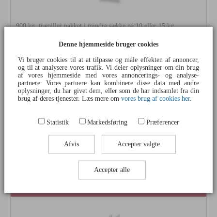
900 kg. træpiller pakket i mindre sække på 10 eller 15 kg.
Træpillerne fås i en tykkelse af 6 eller 8 mm. Udleveres på
palle. Køb ekstra og vær beredt -
kun kr. ~2,74 pr. kilo
.
Denne hjemmeside bruger cookies
Vi bruger cookies til at at tilpasse og måle effekten af annoncer,
og til at analysere vores trafik. Vi deler oplysninger om din brug
af vores hjemmeside med vores annoncerings- og analyse-
partnere. Vores partnere kan kombinere disse data med andre
Vælg størrelse og antal
oplysninger, du har givet dem, eller som de har indsamlet fra din
brug af deres tjenester. Læs mere om
vores brug af cookies her
.
DKK 2469/stk
(DKK 2307,48 + 7% moms)
Statistik
Markedsføring
Præferencer
Afvis
Accepter valgte
Lagerstatus: Udsolgt
Accepter alle
Træpiller i big bag - 1000 kg.